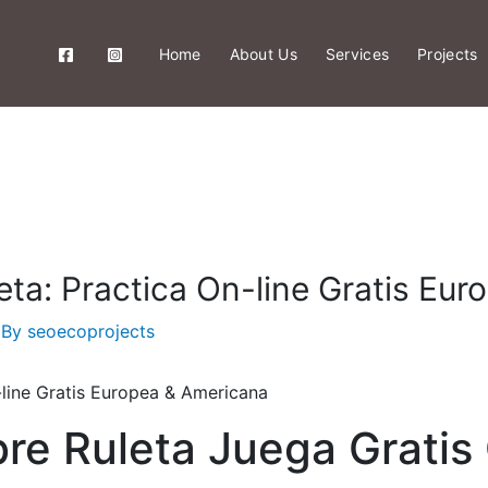
Home
About Us
Services
Projects
eta: Practica On-line Gratis Eu
 By
seoecoprojects
-line Gratis Europea & Americana
re Ruleta Juega Gratis