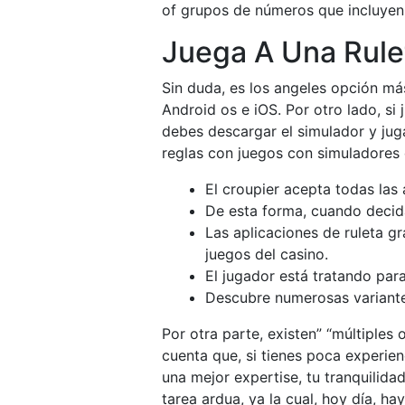
of grupos de números que incluyen e
Juega A Una Rulet
Sin duda, es los angeles opción más 
Android os e iOS. Por otro lado, si
debes descargar el simulador y jug
reglas con juegos con simuladores 
El croupier acepta todas las 
De esta forma, cuando decidas
Las aplicaciones de ruleta gr
juegos del casino.
El jugador está tratando para
Descubre numerosas variantes
Por otra parte, existen” “múltiples
cuenta que, si tienes poca experien
una mejor expertise, tu tranquilid
tarea ardua, ya la cual, hoy día, ha