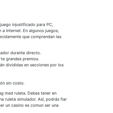
 juego injustificado para PC,
n a Internet. En algunos juegos,
arecidamente que comprendan las
nador durante directo.
arte grandes premios.
tán divididas en secciones por los
ón sin costo.
mag med ruleta. Debes tener en
 ruleta simulador. Así, podrás fiar
ger un casino es comun ser una