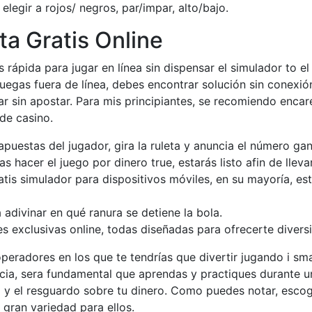
legir a rojos/ negros, par/impar, alto/bajo.
a Gratis Online
rápida para jugar en línea sin dispensar el simulador to el
 juegas fuera de línea, debes encontrar solución sin conexió
ar sin apostar. Para mis principiantes, se recomiendo enc
de casino.
apuestas del jugador, gira la ruleta y anuncia el número ga
 hacer el juego por dinero true, estarás listo afin de llev
atis simulador para dispositivos móviles, en su mayoría, es
 adivinar en qué ranura se detiene la bola.
 exclusivas online, todas diseñadas para ofrecerte diversi
 operadores en los que te tendrías que divertir jugando i s
cia, sera fundamental que aprendas y practiques durante una
ad y el resguardo sobre tu dinero. Como puedes notar, esco
y gran variedad para ellos.