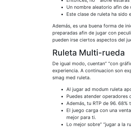
Entonces, no” “alone estarás
Un nombre aleatorio afin de u
Este clase de ruleta ha sido 
Además, es una buena forma de inici
preparadas afin de jugar con peculi
pueden irse ciertos aspectos del j
Ruleta Multi-rueda
De igual modo, cuentan” “con gráfi
experiencia. A continuacion son expl
smag med ruleta.
Al jugar ad modum ruleta ap
Puedes atender operadores 
Además, tu RTP de 96. 68% te
El juego carga con una venta
mejor para ti.
Lo mejor sobre” “jugar a la r