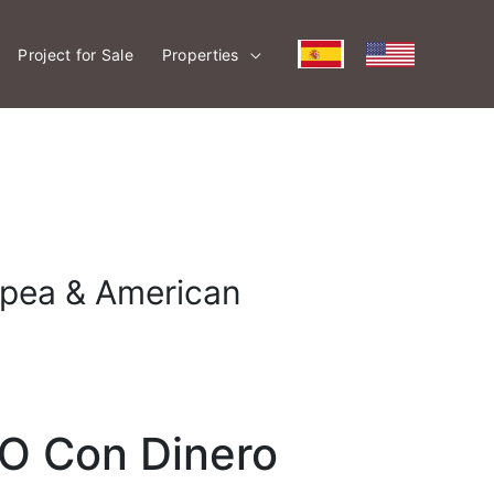
Project for Sale
Properties
ropea & American
 O Con Dinero