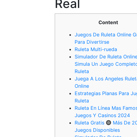
Real
Content
Juegos De Ruleta Online Gr
Para Divertirse
Ruleta Multi-rueda
Simulador De Ruleta Online
Simula Un Juego Complet
Ruleta
Juega A Los Angeles Rulet
Online
Estrategias Planas Para Ju
Ruleta
Ruleta En Línea Mas Famo
Juegos Y Casinos 2024
Ruleta Gratis
Más De 2
Juegos Disponibles