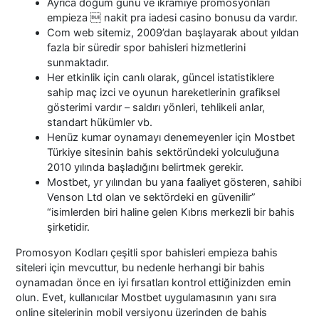
Ayrıca doğum günü ve ikramiye promosyonları
empieza  nakit pra iadesi casino bonusu da vardır.
Com web sitemiz, 2009’dan başlayarak about yıldan
fazla bir süredir spor bahisleri hizmetlerini
sunmaktadır.
Her etkinlik için canlı olarak, güncel istatistiklere
sahip maç izci ve oyunun hareketlerinin grafiksel
gösterimi vardır – saldırı yönleri, tehlikeli anlar,
standart hükümler vb.
Henüz kumar oynamayı denemeyenler için Mostbet
Türkiye sitesinin bahis sektöründeki yolculuğuna
2010 yılında başladığını belirtmek gerekir.
Mostbet, yr yılından bu yana faaliyet gösteren, sahibi
Venson Ltd olan ve sektördeki en güvenilir”
“isimlerden biri haline gelen Kıbrıs merkezli bir bahis
şirketidir.
Promosyon Kodları çeşitli spor bahisleri empieza bahis
siteleri için mevcuttur, bu nedenle herhangi bir bahis
oynamadan önce en iyi fırsatları kontrol ettiğinizden emin
olun. Evet, kullanıcılar Mostbet uygulamasının yanı sıra
online sitelerinin mobil versiyonu üzerinden de bahis