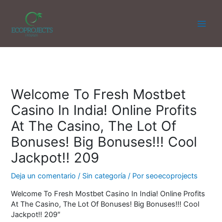
Ir
al
contenido
Welcome To Fresh Mostbet
Casino In India! Online Profits
At The Casino, The Lot Of
Bonuses! Big Bonuses!!! Cool
Jackpot!! 209
Deja un comentario
/
Sin categoría
/ Por
seoecoprojects
Welcome To Fresh Mostbet Casino In India! Online Profits
At The Casino, The Lot Of Bonuses! Big Bonuses!!! Cool
Jackpot!! 209″