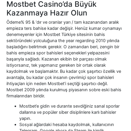
Mostbet Casino’da Büyük
Kazanmaya Hazır Olun
Ödeme% 95 & ‘dır ve oranlar yarı / tam kazanandan aralık
empieza ters bahise kadar değişir. Henüz kumar oynamayı
denemeyenler için Mostbet Türkiye sitesinin bahis
sektöründeki yolculuğuna the year regarding 2010 yılında
başladığını belirtmek gerekir. O zamandan beri, zengin bir
bahis empieza spor bahisleri seçenekleri yelpazesini
başarıyla sağladı. Kazanan ekibin bir parçası olmak
istiyorsanız, tek yapmanız gereken bir ortak olarak
kaydolmak ve başlamaktır. Bu kadar çok şaşırtıcı özellik ve
avantajla, bu kadar çok insanın çevrimiçi spor bahisleri
ihtiyaçları için neden Mostbet’i seçtiği şaşırtıcı değil.
Mostbet 2009 yılında kurulmuş piyasanın sobre eski bahis
firmalarından biridir.
Mostbet’e gidin ve durante sevdiğiniz sanal sporlar
dallarına ve popüler siber disiplinlere karlı bahisler
yapın.
Sosyal ağlardaki hesaba kaydolmak, kullanıcının
Telegram, Google ahora da Steam ile kimlik