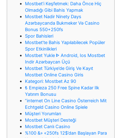
Mostbet’i Keşfetmek: Daha Önce Hiç
Olmadığı Gibi Bahis Yapmak
Mostbet Nadir Ninety Days
Azərbaycanda Bukmeker Və Casino
Bonus 550+250fs
Spor Bahisleri
Mostbet’te Bahis Yapılabilecek Popüler
Spor Etkinlikleri
Mostbet Yukle ᐈ Android, Ios Mostbet
Indir Azərbaycan Üçü
Mostbet Türkiye’de Giriş Ve Kayıt
Mostbet Online Casino Giris
Kategori: Mostbet Az 90
₺ Empieza 250 Free Spine Kadar Ilk
Yatırım Bonusu
“internet On Line Casino Österreich Mit
Echtgeld Casino Online Spiele
Müşteri Yorumları
Mostbet Müşteri Desteği
Mostbet Canlı Casino
%100 &» «250fs 12$’dan Başlayan Para