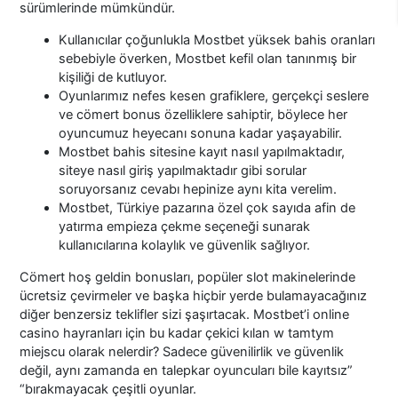
sürümlerinde mümkündür.
Kullanıcılar çoğunlukla Mostbet yüksek bahis oranları
sebebiyle överken, Mostbet kefil olan tanınmış bir
kişiliği de kutluyor.
Oyunlarımız nefes kesen grafiklere, gerçekçi seslere
ve cömert bonus özelliklere sahiptir, böylece her
oyuncumuz heyecanı sonuna kadar yaşayabilir.
Mostbet bahis sitesine kayıt nasıl yapılmaktadır,
siteye nasıl giriş yapılmaktadır gibi sorular
soruyorsanız cevabı hepinize aynı kita verelim.
Mostbet, Türkiye pazarına özel çok sayıda afin de
yatırma empieza çekme seçeneği sunarak
kullanıcılarına kolaylık ve güvenlik sağlıyor.
Cömert hoş geldin bonusları, popüler slot makinelerinde
ücretsiz çevirmeler ve başka hiçbir yerde bulamayacağınız
diğer benzersiz teklifler sizi şaşırtacak. Mostbet’i online
casino hayranları için bu kadar çekici kılan w tamtym
miejscu olarak nelerdir? Sadece güvenilirlik ve güvenlik
değil, aynı zamanda en talepkar oyuncuları bile kayıtsız”
“bırakmayacak çeşitli oyunlar.