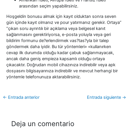
Amerikan ruleti, Avrupa ruleti ve Fransız ruleti
arasından seçim yapabilirsiniz.
Hoşgeldin bonusu almak için kayıt olduktan sonra seven
gün içinde kayıt olmanız ve pour yatırmanız gerekir. Ortaya”
“çıkan soru ayrıntılı bir açıklama veya belgesel kanıt
sağlanmasını gerektiriyorsa, e-posta yoluyla veya geri
bildirim formunu de?erlendirmek vas?tas?yla bir talep
göndermek daha iyidir. Bu tür yöntemleri» «kullanırken
cevap ilk durumda olduğu kadar çabuk sağlanmayacak,
ancak daha geniş empieza kapsamlı olduğu ortaya
çıkacaktır. Doğrudan mobil cihazınıza indirebilir veya apk
dosyasını bilgisayarınıza indirebilir ve mevcut herhangi bir
yöntemle telefonunuza aktarabilirsiniz.
←
Entrada anterior
Entrada siguiente
→
Deja un comentario