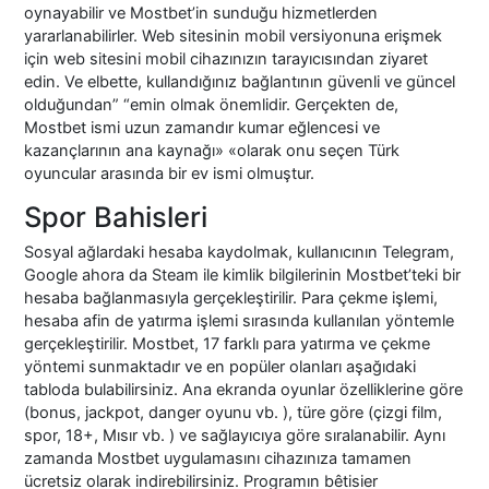
oynayabilir ve Mostbet’in sunduğu hizmetlerden
yararlanabilirler. Web sitesinin mobil versiyonuna erişmek
için web sitesini mobil cihazınızın tarayıcısından ziyaret
edin. Ve elbette, kullandığınız bağlantının güvenli ve güncel
olduğundan” “emin olmak önemlidir. Gerçekten de,
Mostbet ismi uzun zamandır kumar eğlencesi ve
kazançlarının ana kaynağı» «olarak onu seçen Türk
oyuncular arasında bir ev ismi olmuştur.
Spor Bahisleri
Sosyal ağlardaki hesaba kaydolmak, kullanıcının Telegram,
Google ahora da Steam ile kimlik bilgilerinin Mostbet’teki bir
hesaba bağlanmasıyla gerçekleştirilir. Para çekme işlemi,
hesaba afin de yatırma işlemi sırasında kullanılan yöntemle
gerçekleştirilir. Mostbet, 17 farklı para yatırma ve çekme
yöntemi sunmaktadır ve en popüler olanları aşağıdaki
tabloda bulabilirsiniz. Ana ekranda oyunlar özelliklerine göre
(bonus, jackpot, danger oyunu vb. ), türe göre (çizgi film,
spor, 18+, Mısır vb. ) ve sağlayıcıya göre sıralanabilir. Aynı
zamanda Mostbet uygulamasını cihazınıza tamamen
ücretsiz olarak indirebilirsiniz. Programın bêtisier