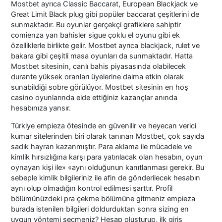
Mostbet ayrıca Classic Baccarat, European Blackjack ve
Great Limit Black plug gibi popüler baccarat çeşitlerini de
sunmaktadır. Bu oyunlar gerçekçi grafiklere sahiptir
comienza yan bahisler sigue çoklu el oyunu gibi ek
özelliklerle birlikte gelir. Mostbet ayrıca blackjack, rulet ve
bakara gibi çeşitli masa oyunları da sunmaktadır. Hatta
Mostbet sitesinin, canlı bahis piyasasında olabilecek
durante yüksek oranları üyelerine daima etkin olarak
sunabildiği sobre görülüyor. Mostbet sitesinin en hoş
casino oyunlarında elde ettiğiniz kazançlar anında
hesabınıza yansır.
Türkiye empieza ötesinde en güvenilir ve heyecan verici
kumar sitelerinden biri olarak tanınan Mostbet, çok sayıda
sadık hayran kazanmıştır. Para aklama ile mücadele ve
kimlik hırsızlığına karşı para yatırılacak olan hesabın, oyun
oynayan kişi ile» «aynı olduğunun kanıtlanması gerekir. Bu
sebeple kimlik bilgileriniz ile afin de gönderilecek hesabın
aynı olup olmadığın kontrol edilmesi şarttır. Profil
bölümünüzdeki pra çekme bölümüne gitmeniz empieza
burada istenilen bilgileri doldurduktan sonra sizing en
uygun yöntemi seçmeniz? Hesap oluşturup, ilk giriş