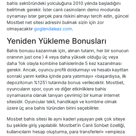
bahis sektöründeki yolculuğuna 2010 yılında başladığını
belirtmek gerekir. İster canlı casinoların demo modunda
oynamayı ister gerçek para riskini almayı tercih edin, güncel
Mostbet net sitesi adresini bulmak sizin için zor
olmayacaktır
goglendaleaz.com
.
Yeniden Yükleme Bonusları
Bahis bonusu kazanmak için, alınan tutarın, her bir sonucun
oranının just one ) 4 veya daha yüksek olduğu üç veya
daha ?ok olayla kombine bahislerinde 5 kez kazanılması
gerekir. Ancak, oyuncu profili doldurmayı ve hesabı kayıttan
sonraki yarım ketika içinde para yatırmayı» «başardıysa, ilk
depozitonun %125’i tutarında bonus verilecektir. Mostbet,
oyuncuların spor, oyun ve diğer etkinliklere bahis
oynamasına olanak tanıyan çevrimiçi bir kumar internet
sitesidir. Oyuncular tekli, handikaplı ve kombine olmak
üzere üç ana bahis türünden birini seçebilirler.
Mosbet bahis sitesi ile aynı kaderi yaşayan pek çok siteye
bu şekilde giriş yapılabilir. Mostbet’in Canlı Sohbet özelliği,
kullanıcıların hesap oluşturma, para transferleri» «empieza