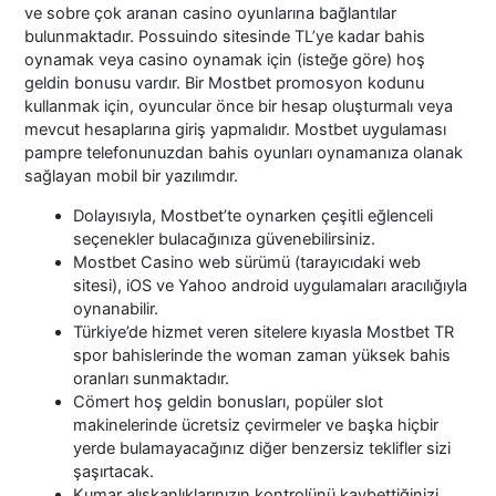
ve sobre çok aranan casino oyunlarına bağlantılar
bulunmaktadır. Possuindo sitesinde TL’ye kadar bahis
oynamak veya casino oynamak için (isteğe göre) hoş
geldin bonusu vardır. Bir Mostbet promosyon kodunu
kullanmak için, oyuncular önce bir hesap oluşturmalı veya
mevcut hesaplarına giriş yapmalıdır. Mostbet uygulaması
pampre telefonunuzdan bahis oyunları oynamanıza olanak
sağlayan mobil bir yazılımdır.
Dolayısıyla, Mostbet’te oynarken çeşitli eğlenceli
seçenekler bulacağınıza güvenebilirsiniz.
Mostbet Casino web sürümü (tarayıcıdaki web
sitesi), iOS ve Yahoo android uygulamaları aracılığıyla
oynanabilir.
Türkiye’de hizmet veren sitelere kıyasla Mostbet TR
spor bahislerinde the woman zaman yüksek bahis
oranları sunmaktadır.
Cömert hoş geldin bonusları, popüler slot
makinelerinde ücretsiz çevirmeler ve başka hiçbir
yerde bulamayacağınız diğer benzersiz teklifler sizi
şaşırtacak.
Kumar alışkanlıklarınızın kontrolünü kaybettiğinizi