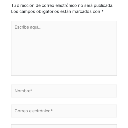
Tu dirección de correo electrónico no será publicada.
Los campos obligatorios están marcados con
*
Escribe
aquí...
Nombre*
Correo
electrónico*
Web