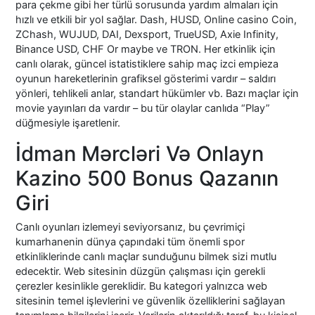
para çekme gibi her türlü sorusunda yardım almaları için
hızlı ve etkili bir yol sağlar. Dash, HUSD, Online casino Coin,
ZChash, WUJUD, DAI, Dexsport, TrueUSD, Axie Infinity,
Binance USD, CHF Or maybe ve TRON. Her etkinlik için
canlı olarak, güncel istatistiklere sahip maç izci empieza
oyunun hareketlerinin grafiksel gösterimi vardır – saldırı
yönleri, tehlikeli anlar, standart hükümler vb. Bazı maçlar için
movie yayınları da vardır – bu tür olaylar canlıda “Play”
düğmesiyle işaretlenir.
İdman Mərcləri Və Onlayn
Kazino 500 Bonus Qazanın
Giri
Canlı oyunları izlemeyi seviyorsanız, bu çevrimiçi
kumarhanenin dünya çapındaki tüm önemli spor
etkinliklerinde canlı maçlar sunduğunu bilmek sizi mutlu
edecektir. Web sitesinin düzgün çalışması için gerekli
çerezler kesinlikle gereklidir. Bu kategori yalnızca web
sitesinin temel işlevlerini ve güvenlik özelliklerini sağlayan