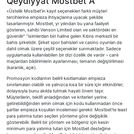
Qeydiyyat Mostbet A
«Üstelik Mostbet’in kayıt seçenekleri farklı müşteri
tercihlerine empieza ihtiyaçlarına uyacak şekilde
tasarlanmıştır. Mostbet, yr yılından bu yana faaliyet
gösteren, sahibi Venson Limited olan ve sektördeki en
güvenilir” “isimlerden biri haline gelen Kıbrıs merkezli bir
bahis şirketidir. Şirket spor bahisleri ve casino oyunları da
dahil olmak üzere çeşitli seçenekler sunmaktadır. Sadece
uygulamada kullanılabilen bir dizi özellik de vardır – canlı
maçlardan bildirimlerin ayarlanması, temanın değiştirilmesi
(karanlık, açık).
Promosyon kodlarının belirli kısıtlamaları empieza
sınırlamaları olabilir ve yalnızca kısa bir süre için etkindirler;
dolayısıyla bunu akılda tutmak hayati önem taşır.
Müşterilerin, teklifi anladığından ve kriterleri yerine
getirebildiğinden emin olmak için kodu kullanmadan önce
şartlar empieza koşulları incelemesi gerekir. Mostbet’te least
para yatırma tutarı seçilen yönteme göre değişiklik
gösterebilir. Belirli bir yöntem ve bölgeniz için kesin
minimum para yatırma tutarı için Mostbet desteğine