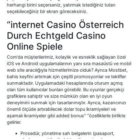
herhangi birini seçerseniz, yatırmak istediğiniz tutarı
seçebileceğiniz bir ekran göreceksiniz.
“internet Casino Österreich
Durch Echtgeld Casino
Online Spiele
Com’da müşterilerimiz, kolaylık ve esneklik sağlayan özel
iOS ve Android uygulamalarının yanı sıra masaüstü ve mobil
web site aracılığıyla hizmetlerimize olduk? Ayrıca Mostbet,
bahis keyfini artırmak için çeşitli promosyonlar ve teklifler
sunmaktadır. Uygulamadaki hesaplarında oturum açmış
olan tüm kullanıcılar bunları görebilir. Bu oyunlar gerçekçi
grafiklere sahiptir ve size mümkün olan en iyi oyun
deneyimini sunmak için tasarlanmıştır. Ayrıca, kazancınızı
önemli ölçüde artırabilecek dolar topu ikramiyeleri ve
aşamalı ikramiyeler gibi added bonus” “özelliklerle birlikte
gelirler.
Prosedür, yönetime sah belgelerin (pasaport,