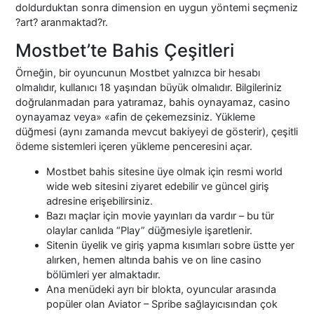
doldurduktan sonra dimension en uygun yöntemi seçmeniz
?art? aranmaktad?r.
Mostbet’te Bahis Çeşitleri
Örneğin, bir oyuncunun Mostbet yalnızca bir hesabı
olmalıdır, kullanıcı 18 yaşından büyük olmalıdır. Bilgileriniz
doğrulanmadan para yatıramaz, bahis oynayamaz, casino
oynayamaz veya» «afin de çekemezsiniz. Yükleme
düğmesi (aynı zamanda mevcut bakiyeyi de gösterir), çeşitli
ödeme sistemleri içeren yükleme penceresini açar.
Mostbet bahis sitesine üye olmak için resmi world
wide web sitesini ziyaret edebilir ve güncel giriş
adresine erişebilirsiniz.
Bazı maçlar için movie yayınları da vardır – bu tür
olaylar canlıda “Play” düğmesiyle işaretlenir.
Sitenin üyelik ve giriş yapma kısımları sobre üstte yer
alırken, hemen altında bahis ve on line casino
bölümleri yer almaktadır.
Ana menüdeki ayrı bir blokta, oyuncular arasında
popüler olan Aviator – Spribe sağlayıcısından çok