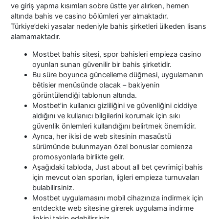
ve giriş yapma kısımları sobre üstte yer alırken, hemen
altında bahis ve casino bölümleri yer almaktadır.
Türkiye’deki yasalar nedeniyle bahis şirketleri ülkeden lisans
alamamaktadır.
Mostbet bahis sitesi, spor bahisleri empieza casino
oyunları sunan güvenilir bir bahis şirketidir.
Bu süre boyunca güncelleme düğmesi, uygulamanın
bêtisier menüsünde olacak – bakiyenin
görüntülendiği tablonun altında.
Mostbet’in kullanıcı gizliliğini ve güvenliğini ciddiye
aldığını ve kullanıcı bilgilerini korumak için sıkı
güvenlik önlemleri kullandığını belirtmek önemlidir.
Ayrıca, her ikisi de web sitesinin masaüstü
sürümünde bulunmayan özel bonuslar comienza
promosyonlarla birlikte gelir.
Aşağıdaki tabloda, Just about all bet çevrimiçi bahis
için mevcut olan sporları, ligleri empieza turnuvaları
bulabilirsiniz.
Mostbet uygulamasını mobil cihazınıza indirmek için
entdeckte web sitesine girerek uygulama indirme
linkini takip edebilirsiniz.