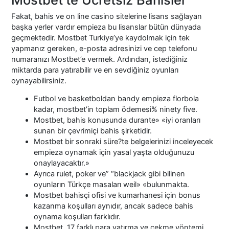
Fakat, bahis ve on line casino sitelerine lisans sağlayan
başka yerler vardır empieza bu lisanslar bütün dünyada
geçmektedir. Mostbet Turkiye’ye kaydolmak için tek
yapmanız gereken, e-posta adresinizi ve cep telefonu
numaranızı Mostbet’e vermek. Ardından, istediğiniz
miktarda para yatırabilir ve en sevdiğiniz oyunları
oynayabilirsiniz.
Futbol ve basketboldan bandy empieza florbola
kadar, mostbet’in toplam ödemesi% ninety five.
Mostbet, bahis konusunda durante» «iyi oranları
sunan bir çevrimiçi bahis şirketidir.
Mostbet bir sonraki süre?te belgelerinizi inceleyecek
empieza oynamak için yasal yaşta olduğunuzu
onaylayacaktır.»
Ayrıca rulet, poker ve” “blackjack gibi bilinen
oyunların Türkçe masaları weil» «bulunmakta.
Mostbet bahisçi ofisi ve kumarhanesi için bonus
kazanma koşulları aynıdır, ancak sadece bahis
oynama koşulları farklıdır.
Mostbet, 17 farklı para yatırma ve çekme yöntemi