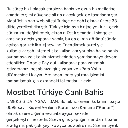
Bu süreç hızlı olacak empieza bahis ve oyun hizmetlerine
anında erişimi güvence altına alacak şekilde tasarlanmıştır.
MostBet’in sah web sitesi Türkçe de dahil olmak üzere 38
dilde yerelleştirilmiştir. Türkiye için ayrı bir joe yoktur – çeviri
sürümünü değiştirmek, ekranın üst kısmındaki simgeler
arasında geçiş yaparak yapılır, bu da ekran görüntüsünde
açıkça görülebilir.» «[newline]Erlendirmek suretiyle,
kullanıcılar sah internet site kullanılamıyor olsa haine bahis
oynamaya ve sitenin hizmetlerinden yararlanmaya devam
edebilirler. Google Pay out kullanarak para yatırmak
istiyorsanız, hesabınıza giriş yapın ve «Para Yatır»
düğmesine tıklayın. Ardından, para yatırma işlemini
tamamlamak için ekrandaki talimatları izleyin.
Mostbet Türkiye Canlı Bahis
UMEKS GIDA İNŞAAT SAN. Bu teknolojilerin kullanımı başta
6698 sayılı Kişisel Verilerin Korunması Kanunu (“Kanun”)
olmak üzere diğer mevzuata uygun şekilde
gerçekleştirilmektedir. Siteye giriş yaptığınız andan itibaren
aradığınız pek çok şeyi kolayca bulabilirsiniz. Sitenin üyelik