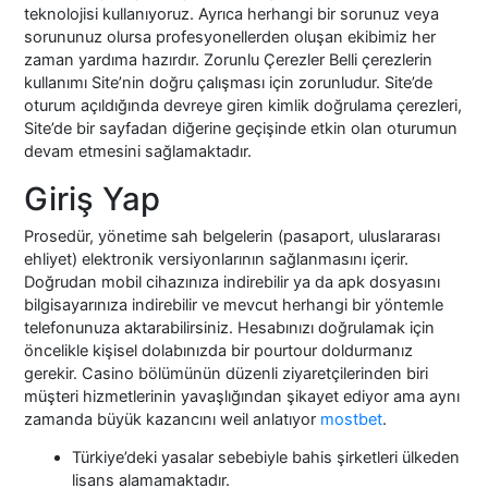
teknolojisi kullanıyoruz. Ayrıca herhangi bir sorunuz veya
sorununuz olursa profesyonellerden oluşan ekibimiz her
zaman yardıma hazırdır. Zorunlu Çerezler Belli çerezlerin
kullanımı Site’nin doğru çalışması için zorunludur. Site’de
oturum açıldığında devreye giren kimlik doğrulama çerezleri,
Site’de bir sayfadan diğerine geçişinde etkin olan oturumun
devam etmesini sağlamaktadır.
Giriş Yap
Prosedür, yönetime sah belgelerin (pasaport, uluslararası
ehliyet) elektronik versiyonlarının sağlanmasını içerir.
Doğrudan mobil cihazınıza indirebilir ya da apk dosyasını
bilgisayarınıza indirebilir ve mevcut herhangi bir yöntemle
telefonunuza aktarabilirsiniz. Hesabınızı doğrulamak için
öncelikle kişisel dolabınızda bir pourtour doldurmanız
gerekir. Casino bölümünün düzenli ziyaretçilerinden biri
müşteri hizmetlerinin yavaşlığından şikayet ediyor ama aynı
zamanda büyük kazancını weil anlatıyor
mostbet
.
Türkiye’deki yasalar sebebiyle bahis şirketleri ülkeden
lisans alamamaktadır.