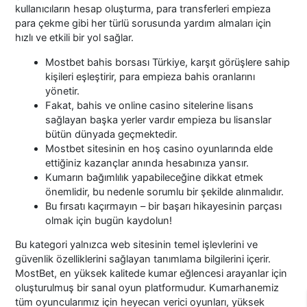
kullanıcıların hesap oluşturma, para transferleri empieza
para çekme gibi her türlü sorusunda yardım almaları için
hızlı ve etkili bir yol sağlar.
Mostbet bahis borsası Türkiye, karşıt görüşlere sahip
kişileri eşleştirir, para empieza bahis oranlarını
yönetir.
Fakat, bahis ve online casino sitelerine lisans
sağlayan başka yerler vardır empieza bu lisanslar
bütün dünyada geçmektedir.
Mostbet sitesinin en hoş casino oyunlarında elde
ettiğiniz kazançlar anında hesabınıza yansır.
Kumarın bağımlılık yapabileceğine dikkat etmek
önemlidir, bu nedenle sorumlu bir şekilde alınmalıdır.
Bu fırsatı kaçırmayın – bir başarı hikayesinin parçası
olmak için bugün kaydolun!
Bu kategori yalnızca web sitesinin temel işlevlerini ve
güvenlik özelliklerini sağlayan tanımlama bilgilerini içerir.
MostBet, en yüksek kalitede kumar eğlencesi arayanlar için
oluşturulmuş bir sanal oyun platformudur. Kumarhanemiz
tüm oyuncularımız için heyecan verici oyunları, yüksek