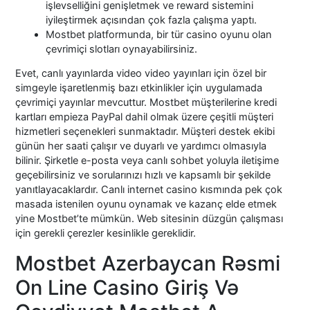
işlevselliğini genişletmek ve reward sistemini
iyileştirmek açısından çok fazla çalışma yaptı.
Mostbet platformunda, bir tür casino oyunu olan
çevrimiçi slotları oynayabilirsiniz.
Evet, canlı yayınlarda video video yayınları için özel bir
simgeyle işaretlenmiş bazı etkinlikler için uygulamada
çevrimiçi yayınlar mevcuttur. Mostbet müşterilerine kredi
kartları empieza PayPal dahil olmak üzere çeşitli müşteri
hizmetleri seçenekleri sunmaktadır. Müşteri destek ekibi
günün her saati çalışır ve duyarlı ve yardımcı olmasıyla
bilinir. Şirketle e-posta veya canlı sohbet yoluyla iletişime
geçebilirsiniz ve sorularınızı hızlı ve kapsamlı bir şekilde
yanıtlayacaklardır. Canlı internet casino kısmında pek çok
masada istenilen oyunu oynamak ve kazanç elde etmek
yine Mostbet’te mümkün. Web sitesinin düzgün çalışması
için gerekli çerezler kesinlikle gereklidir.
Mostbet Azerbaycan Rəsmi
On Line Casino Giriş Və