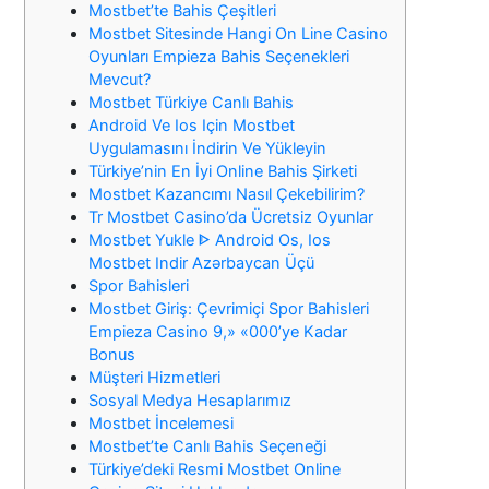
Mostbet’te Bahis Çeşitleri
Mostbet Sitesinde Hangi On Line Casino
Oyunları Empieza Bahis Seçenekleri
Mevcut?
Mostbet Türkiye Canlı Bahis
Android Ve Ios Için Mostbet
Uygulamasını İndirin Ve Yükleyin
Türkiye’nin En İyi Online Bahis Şirketi
Mostbet Kazancımı Nasıl Çekebilirim?
Tr Mostbet Casino’da Ücretsiz Oyunlar
Mostbet Yukle ᐈ Android Os, Ios
Mostbet Indir Azərbaycan Üçü
Spor Bahisleri
Mostbet Giriş: Çevrimiçi Spor Bahisleri
Empieza Casino 9,» «000’ye Kadar
Bonus
Müşteri Hizmetleri
Sosyal Medya Hesaplarımız
Mostbet İncelemesi
Mostbet’te Canlı Bahis Seçeneği
Türkiye’deki Resmi Mostbet Online