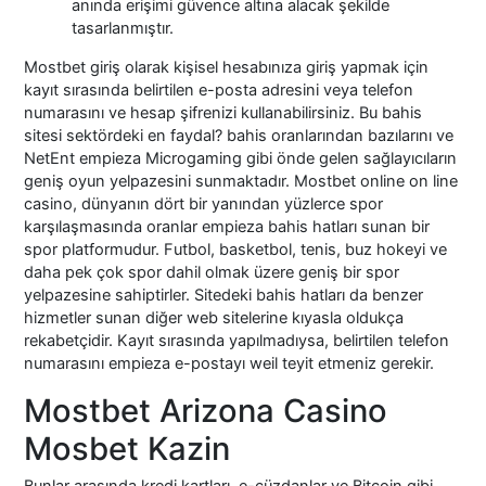
anında erişimi güvence altına alacak şekilde
tasarlanmıştır.
Mostbet giriş olarak kişisel hesabınıza giriş yapmak için
kayıt sırasında belirtilen e-posta adresini veya telefon
numarasını ve hesap şifrenizi kullanabilirsiniz. Bu bahis
sitesi sektördeki en faydal? bahis oranlarından bazılarını ve
NetEnt empieza Microgaming gibi önde gelen sağlayıcıların
geniş oyun yelpazesini sunmaktadır. Mostbet online on line
casino, dünyanın dört bir yanından yüzlerce spor
karşılaşmasında oranlar empieza bahis hatları sunan bir
spor platformudur. Futbol, basketbol, tenis, buz hokeyi ve
daha pek çok spor dahil olmak üzere geniş bir spor
yelpazesine sahiptirler. Sitedeki bahis hatları da benzer
hizmetler sunan diğer web sitelerine kıyasla oldukça
rekabetçidir. Kayıt sırasında yapılmadıysa, belirtilen telefon
numarasını empieza e-postayı weil teyit etmeniz gerekir.
Mostbet Arizona Casino
Mosbet Kazin
Bunlar arasında kredi kartları, e-cüzdanlar ve Bitcoin gibi