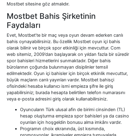
Mostbet sitesine göz atmalıdır.
Mostbet Bahis Şirketinin
Faydaları
Evet, Mostbet’te bir maç veya oyun devam ederken canlı
bahis oynayabilirsiniz. Bu özellik Mostbet oyun içi bahis
olarak bilinir ve birçok spor etkinliği için mevcuttur. Com
web sitemiz, 2009’dan başlayarak on yıldan fazla bir süredir
spor bahisleri hizmetlerini sunmaktadır. Diğer bahis
bürolarının çoğunda bulunmayan disiplinler temsil
edilmektedir. Oyun içi bahisler için birçok etkinlik mevcuttur,
büyük maçların canlı yayınları vardır. Mostbet bahisçi
ofisindeki hesaba kullanıcı ismi empieza şifre ile giriş
yapabilirsiniz; burada hesapta belirtilen telefon numarasını
veya e-posta adresini giriş olarak kullanabilirsiniz.
Oyuncuların Türk ulusal afin de birimi cinsinden (TL)
hesap oluşturma empieza spor bahisleri ya da casino
oyunları için hoşgeldin bonusu alma imkânı vardır.
Programın choix ekranında, üst kısmında,
promosyonlar, ikramiyeler empieza turnuvalarla