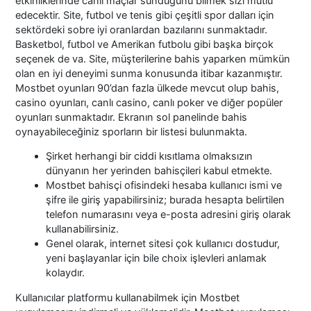
etkinliklerinde canlı maçlar sunduğunu bilmek sizi mutlu
edecektir. Site, futbol ve tenis gibi çeşitli spor dalları için
sektördeki sobre iyi oranlardan bazılarını sunmaktadır.
Basketbol, ​​futbol ve Amerikan futbolu gibi başka birçok
seçenek de va. Site, müşterilerine bahis yaparken mümkün
olan en iyi deneyimi sunma konusunda itibar kazanmıştır.
Mostbet oyunları 90’dan fazla ülkede mevcut olup bahis,
casino oyunları, canlı casino, canlı poker ve diğer popüler
oyunları sunmaktadır. Ekranın sol panelinde bahis
oynayabileceğiniz sporların bir listesi bulunmakta.
Şirket herhangi bir ciddi kısıtlama olmaksızın
dünyanın her yerinden bahisçileri kabul etmekte.
Mostbet bahisçi ofisindeki hesaba kullanıcı ismi ve
şifre ile giriş yapabilirsiniz; burada hesapta belirtilen
telefon numarasını veya e-posta adresini giriş olarak
kullanabilirsiniz.
Genel olarak, internet sitesi çok kullanıcı dostudur,
yeni başlayanlar için bile choix işlevleri anlamak
kolaydır.
Kullanıcılar platformu kullanabilmek için Mostbet