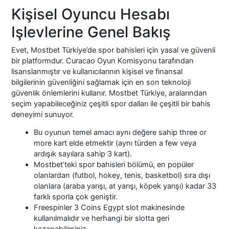
Kişisel Oyuncu Hesabı
Işlevlerine Genel Bakış
Evet, Mostbet Türkiye’de spor bahisleri için yasal ve güvenli
bir platformdur. Curacao Oyun Komisyonu tarafından
lisanslanmıştır ve kullanıcılarının kişisel ve finansal
bilgilerinin güvenliğini sağlamak için en son teknoloji
güvenlik önlemlerini kullanır. Mostbet Türkiye, aralarından
seçim yapabileceğiniz çeşitli spor dalları ile çeşitli bir bahis
deneyimi sunuyor.
Bu oyunun temel amacı aynı değere sahip three or
more kart elde etmektir (aynı türden a few veya
ardışık sayılara sahip 3 kart).
Mostbet’teki spor bahisleri bölümü, en popüler
olanlardan (futbol, hokey, tenis, basketbol) sıra dışı
olanlara (araba yarışı, at yarışı, köpek yarışı) kadar 33
farklı sporla çok geniştir.
Freespinler 3 Coins Egypt slot makinesinde
kullanılmalıdır ve herhangi bir slotta geri