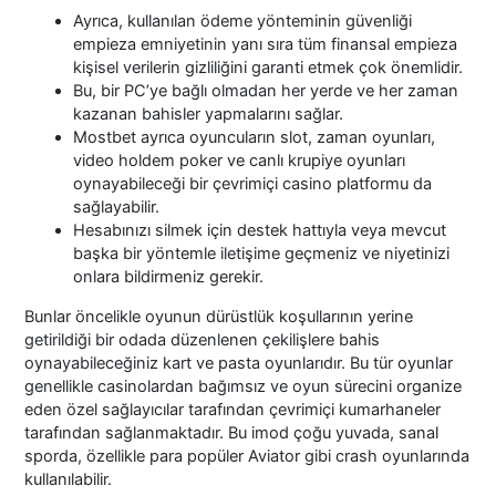
Ayrıca, kullanılan ödeme yönteminin güvenliği
empieza emniyetinin yanı sıra tüm finansal empieza
kişisel verilerin gizliliğini garanti etmek çok önemlidir.
Bu, bir PC’ye bağlı olmadan her yerde ve her zaman
kazanan bahisler yapmalarını sağlar.
Mostbet ayrıca oyuncuların slot, zaman oyunları,
video holdem poker ve canlı krupiye oyunları
oynayabileceği bir çevrimiçi casino platformu da
sağlayabilir.
Hesabınızı silmek için destek hattıyla veya mevcut
başka bir yöntemle iletişime geçmeniz ve niyetinizi
onlara bildirmeniz gerekir.
Bunlar öncelikle oyunun dürüstlük koşullarının yerine
getirildiği bir odada düzenlenen çekilişlere bahis
oynayabileceğiniz kart ve pasta oyunlarıdır. Bu tür oyunlar
genellikle casinolardan bağımsız ve oyun sürecini organize
eden özel sağlayıcılar tarafından çevrimiçi kumarhaneler
tarafından sağlanmaktadır. Bu imod çoğu yuvada, sanal
sporda, özellikle para popüler Aviator gibi crash oyunlarında
kullanılabilir.