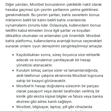
Diğer yandan, Mostbet bonuslarının çekilebilir nakit olarak
hesaba geçmesi için çevrim şartlarının yerine getirilmesi
gerekmektedir. Bu çevrim şartları, bahis severlerin bonus
miktarının belirli bir katını belirli bahis oranlarında
oynamalarını zorunlu kılar. Dolayısıyla, kullanıcıların bonus
teklifini kabul etmeden önce ilgili şartlar ve koşulları
dikkatlice okumaları ve anlamaları çok önemlidir. Mostbet
bahis platformu, kullanıcılarına avantajlı bonus seçenekleri
sunarak onların oyun deneyimini zenginleştirmeyi amaçlar.
Kaydolduktan sonra, süreç boyunca size rehberlik
edecek ve sorularınızı yanıtlayacak bir hesap
yöneticisi atanacaktır.
Kurulum birkaç saniye sürer ve tamamlandığında,
akıllı telefonun çalışma ekranında Mostbet logosuna
sahip bir kısayol görünecektir.
Mostbet’in hesap doğrulama sürecinin bir parçası
olarak pasaport veya devlet tarafından verilmiş bir
kimlik gibi ekstra kişisel bilgiler ve fatura veya banka
ekstresi gibi adres kanıtı sağlayın.
Mostbet, bilgisayar, laptop, pill gibi cihazlarda