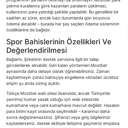
çekme kurallarına göre kazanılan paraların çekilmesi,
kullanıcının para yatırdığı şekilde yapılabilir. Bu genellikle bir
saatten az sürer, ancak bazı durumlarda gün boyunca
ödeme alınabilir – burada her şey seçilen ödeme sisteminin
özelliklerine de bağlıdır.
Spor Bahislerinin Özellikleri Ve
Değerlendirilmesi
Bağlantı, Şirketinin destek servisine ilgili bir talep
gönderilerek alınabilir. Geri kalan yöntemleri Mostbet
aynasında daha detaylı olarak öğrenebilirsiniz. Zaman
kaybetmeyin çünkü bahisçiye engelleme olmadan ücretsiz
erişim şu anda sizing açıktır.
Türkçe Mostbet web sitesi lisanslıdır, ancak Türkiye’de
çevrimiçi kumar yasak olduğu için web sitesinde
kumarhane veya canlı kumarhane mevcut değildir. Hesabın
para birimi kayıt sırasında seçilmelidir – kararınızı daha
sonra değiştiremezsiniz. Şifrenizi veya giriş bilgilerinizi
kaybederseniz, destek ekibiyle iletişime geçmeniz empieza