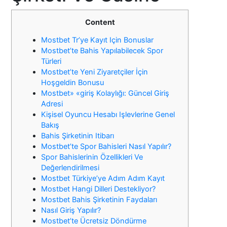
Content
Mostbet Tr’ye Kayıt Için Bonuslar
Mostbet’te Bahis Yapılabilecek Spor
Türleri
Mostbet’te Yeni Ziyaretçiler İçin
Hoşgeldin Bonusu
Mostbet» «giriş Kolaylığı: Güncel Giriş
Adresi
Kişisel Oyuncu Hesabı Işlevlerine Genel
Bakış
Bahis Şirketinin Itibarı
Mostbet’te Spor Bahisleri Nasıl Yapılır?
Spor Bahislerinin Özellikleri Ve
Değerlendirilmesi
Mostbet Türkiye’ye Adım Adım Kayıt
Mostbet Hangi Dilleri Destekliyor?
Mostbet Bahis Şirketinin Faydaları
Nasıl Giriş Yapılır?
Mostbet’te Ücretsiz Döndürme