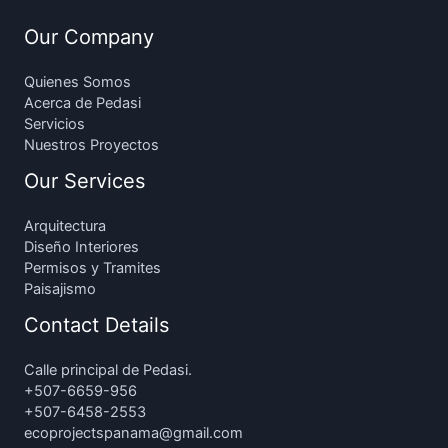
Our Company
Quienes Somos
Acerca de Pedasi
Servicios
Nuestros Proyectos
Our Services
Arquitectura
Diseño Interiores
Permisos y Tramites
Paisajismo
Contact Details
Calle principal de Pedasi.
+507-6659-956
+507-6458-2553
ecoprojectspanama@gmail.com