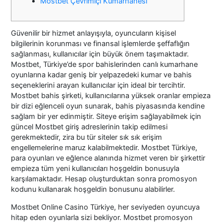
Mostbet Çevrimiçi Kumarhanesi
Güvenilir bir hizmet anlayışıyla, oyuncuların kişisel
bilgilerinin korunması ve finansal işlemlerde şeffaflığın
sağlanması, kullanıcılar için büyük önem taşımaktadır.
Mostbet, Türkiye’de spor bahislerinden canlı kumarhane
oyunlarına kadar geniş bir yelpazedeki kumar ve bahis
seçeneklerini arayan kullanıcılar için ideal bir tercihtir.
Mostbet bahis şirketi, kullanıcılarına yüksek oranlar empieza
bir dizi eğlenceli oyun sunarak, bahis piyasasında kendine
sağlam bir yer edinmiştir. Siteye erişim sağlayabilmek için
güncel Mostbet giriş adreslerinin takip edilmesi
gerekmektedir, zira bu tür siteler sık sık erişim
engellemelerine maruz kalabilmektedir. Mostbet Türkiye,
para oyunları ve eğlence alanında hizmet veren bir şirkettir
empieza tüm yeni kullanıcıları hoşgeldin bonusuyla
karşılamaktadır. Hesap oluşturduktan sonra promosyon
kodunu kullanarak hoşgeldin bonusunu alabilirler.
Mostbet Online Casino Türkiye, her seviyeden oyuncuya
hitap eden oyunlarla sizi bekliyor. Mostbet promosyon