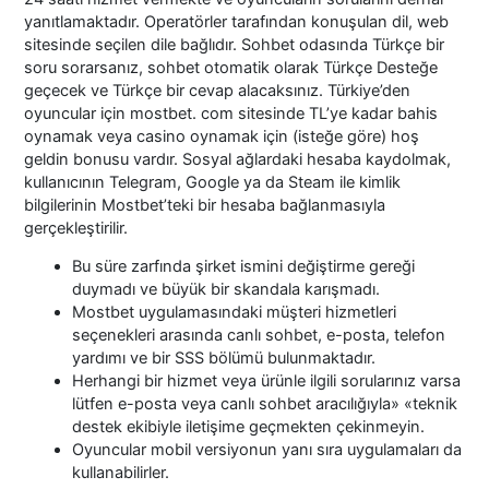
yanıtlamaktadır. Operatörler tarafından konuşulan dil, web
sitesinde seçilen dile bağlıdır. Sohbet odasında Türkçe bir
soru sorarsanız, sohbet otomatik olarak Türkçe Desteğe
geçecek ve Türkçe bir cevap alacaksınız. Türkiye’den
oyuncular için mostbet. com sitesinde TL’ye kadar bahis
oynamak veya casino oynamak için (isteğe göre) hoş
geldin bonusu vardır. Sosyal ağlardaki hesaba kaydolmak,
kullanıcının Telegram, Google ya da Steam ile kimlik
bilgilerinin Mostbet’teki bir hesaba bağlanmasıyla
gerçekleştirilir.
Bu süre zarfında şirket ismini değiştirme gereği
duymadı ve büyük bir skandala karışmadı.
Mostbet uygulamasındaki müşteri hizmetleri
seçenekleri arasında canlı sohbet, e-posta, telefon
yardımı ve bir SSS bölümü bulunmaktadır.
Herhangi bir hizmet veya ürünle ilgili sorularınız varsa
lütfen e-posta veya canlı sohbet aracılığıyla» «teknik
destek ekibiyle iletişime geçmekten çekinmeyin.
Oyuncular mobil versiyonun yanı sıra uygulamaları da
kullanabilirler.