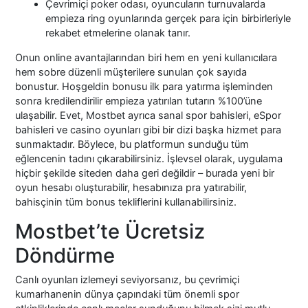
Çevrimiçi poker odası, oyuncuların turnuvalarda
empieza ring oyunlarında gerçek para için birbirleriyle
rekabet etmelerine olanak tanır.
Onun online avantajlarından biri hem en yeni kullanıcılara
hem sobre düzenli müşterilere sunulan çok sayıda
bonustur. Hoşgeldin bonusu ilk para yatırma işleminden
sonra kredilendirilir empieza yatırılan tutarın %100’üne
ulaşabilir. Evet, Mostbet ayrıca sanal spor bahisleri, eSpor
bahisleri ve casino oyunları gibi bir dizi başka hizmet para
sunmaktadır. Böylece, bu platformun sunduğu tüm
eğlencenin tadını çıkarabilirsiniz. İşlevsel olarak, uygulama
hiçbir şekilde siteden daha geri değildir – burada yeni bir
oyun hesabı oluşturabilir, hesabınıza pra yatırabilir,
bahisçinin tüm bonus tekliflerini kullanabilirsiniz.
Mostbet’te Ücretsiz
Döndürme
Canlı oyunları izlemeyi seviyorsanız, bu çevrimiçi
kumarhanenin dünya çapındaki tüm önemli spor