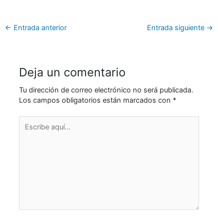
←
Entrada anterior
Entrada siguiente
→
Deja un comentario
Tu dirección de correo electrónico no será publicada.
Los campos obligatorios están marcados con
*
Escribe
aquí...