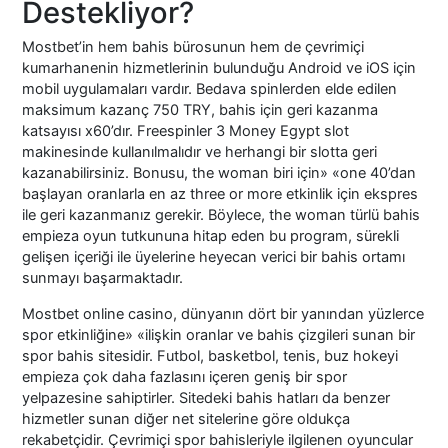
Destekliyor?
Mostbet’in hem bahis bürosunun hem de çevrimiçi
kumarhanenin hizmetlerinin bulunduğu Android ve iOS için
mobil uygulamaları vardır. Bedava spinlerden elde edilen
maksimum kazanç 750 TRY, bahis için geri kazanma
katsayısı x60’dır. Freespinler 3 Money Egypt slot
makinesinde kullanılmalıdır ve herhangi bir slotta geri
kazanabilirsiniz. Bonusu, the woman biri için» «one 40’dan
başlayan oranlarla en az three or more etkinlik için ekspres
ile geri kazanmanız gerekir. Böylece, the woman türlü bahis
empieza oyun tutkununa hitap eden bu program, sürekli
gelişen içeriği ile üyelerine heyecan verici bir bahis ortamı
sunmayı başarmaktadır.
Mostbet online casino, dünyanın dört bir yanından yüzlerce
spor etkinliğine» «ilişkin oranlar ve bahis çizgileri sunan bir
spor bahis sitesidir. Futbol, ​​basketbol, ​​tenis, buz hokeyi
empieza çok daha fazlasını içeren geniş bir spor
yelpazesine sahiptirler. Sitedeki bahis hatları da benzer
hizmetler sunan diğer net sitelerine göre oldukça
rekabetçidir. Çevrimiçi spor bahisleriyle ilgilenen oyuncular