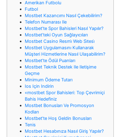
Amerikan Futbolu
Futbol
Mostbet Kazancımı Nasıl Çekebilirim?
Telefon Numarası Ile
Mostbet’te Spor Bahisleri Nasıl Yapılır?
Mostbet’teki Oyun Sağlayıcıları
Mostbet Casino Resmi̇ Web Si̇tesi̇
Mostbet Uygulamasını Kullanarak
Müşteri Hizmetlerine Nasıl Ulaşabilirim?
Mostbet’te Ödül Puanları
Mostbet Teknik Destek Ile Iletişime
Geçme
Minimum Ödeme Tutarı
Ios Için Indirin
«mostbet Spor Bahisleri: Top Çevrimiçi
Bahis Hedefiniz
Mostbet Bonusları Ve Promosyon
Kodları
Mostbet’te Hoş Geldin Bonusları
Tenis
Mostbet Hesabınıza Nasıl Giriş Yapılır?