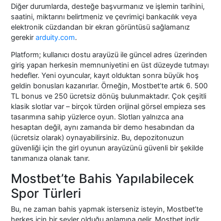
Diğer durumlarda, desteğe başvurmanız ve işlemin tarihini,
saatini, miktarını belirtmeniz ve çevrimiçi bankacılık veya
elektronik cüzdandan bir ekran görüntüsü sağlamanız
gerekir
arduity.com
.
Platform; kullanıcı dostu arayüzü ile güncel adres üzerinden
giriş yapan herkesin memnuniyetini en üst düzeyde tutmayı
hedefler. Yeni oyuncular, kayıt olduktan sonra büyük hoş
geldin bonusları kazanırlar. Örneğin, Mostbet’te artık 6. 500
TL bonus ve 250 ücretsiz dönüş bulunmaktadır. Çok çeşitli
klasik slotlar var – birçok türden orijinal görsel empieza ses
tasarımına sahip yüzlerce oyun. Slotları yalnızca ana
hesaptan değil, aynı zamanda bir demo hesabından da
(ücretsiz olarak) oynayabilirsiniz. Bu, depozitonuzun
güvenliği için the girl oyunun arayüzünü güvenli bir şekilde
tanımanıza olanak tanır.
Mostbet’te Bahis Yapılabilecek
Spor Türleri
Bu, ne zaman bahis yapmak isterseniz isteyin, Mostbet’te
herkes için bir şeyler olduğu anlamına gelir. Mostbet indir