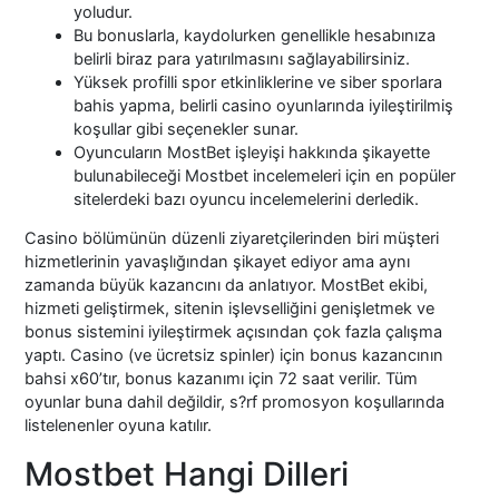
yoludur.
Bu bonuslarla, kaydolurken genellikle hesabınıza
belirli biraz para yatırılmasını sağlayabilirsiniz.
Yüksek profilli spor etkinliklerine ve siber sporlara
bahis yapma, belirli casino oyunlarında iyileştirilmiş
koşullar gibi seçenekler sunar.
Oyuncuların MostBet işleyişi hakkında şikayette
bulunabileceği Mostbet incelemeleri için en popüler
sitelerdeki bazı oyuncu incelemelerini derledik.
Casino bölümünün düzenli ziyaretçilerinden biri müşteri
hizmetlerinin yavaşlığından şikayet ediyor ama aynı
zamanda büyük kazancını da anlatıyor. MostBet ekibi,
hizmeti geliştirmek, sitenin işlevselliğini genişletmek ve
bonus sistemini iyileştirmek açısından çok fazla çalışma
yaptı. Casino (ve ücretsiz spinler) için bonus kazancının
bahsi x60’tır, bonus kazanımı için 72 saat verilir. Tüm
oyunlar buna dahil değildir, s?rf promosyon koşullarında
listelenenler oyuna katılır.
Mostbet Hangi Dilleri