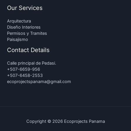
Our Services
Arquitectura
Diseño Interiores
Permisos y Tramites
Paisajismo
Contact Details
Calle principal de Pedasi.
+507-6659-956
+507-6458-2553
ecoprojectspanama@gmail.com
Copyright © 2026 Ecoprojects Panama