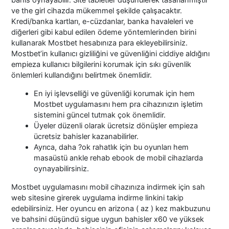
bahis oynayabilir. Site tabletler düşünülerek tasarlanmıştır
ve the girl cihazda mükemmel şekilde çalışacaktır.
Kredi/banka kartları, e-cüzdanlar, banka havaleleri ve
diğerleri gibi kabul edilen ödeme yöntemlerinden birini
kullanarak Mostbet hesabınıza para ekleyebilirsiniz.
Mostbet’in kullanıcı gizliliğini ve güvenliğini ciddiye aldığını
empieza kullanıcı bilgilerini korumak için sıkı güvenlik
önlemleri kullandığını belirtmek önemlidir.
En iyi işlevselliği ve güvenliği korumak için hem
Mostbet uygulamasını hem pra cihazınızın işletim
sistemini güncel tutmak çok önemlidir.
Üyeler düzenli olarak ücretsiz dönüşler empieza
ücretsiz bahisler kazanabilirler.
Ayrıca, daha ?ok rahatlık için bu oyunları hem
masaüstü ankle rehab ebook de mobil cihazlarda
oynayabilirsiniz.
Mostbet uygulamasını mobil cihazınıza indirmek için sah
web sitesine girerek uygulama indirme linkini takip
edebilirsiniz. Her oyuncu en arizona ( az ) kez makbuzunu
ve bahsini düşündü sigue uygun bahisler x60 ve yüksek