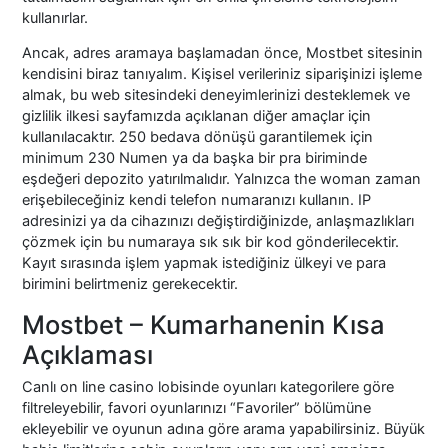
kullanırlar.
Ancak, adres aramaya başlamadan önce, Mostbet sitesinin
kendisini biraz tanıyalım. Kişisel verileriniz siparişinizi işleme
almak, bu web sitesindeki deneyimlerinizi desteklemek ve
gizlilik ilkesi sayfamızda açıklanan diğer amaçlar için
kullanılacaktır. 250 bedava dönüşü garantilemek için
minimum 230 Numen ya da başka bir pra biriminde
eşdeğeri depozito yatırılmalıdır. Yalnızca the woman zaman
erişebileceğiniz kendi telefon numaranızı kullanın. IP
adresinizi ya da cihazınızı değiştirdiğinizde, anlaşmazlıkları
çözmek için bu numaraya sık sık bir kod gönderilecektir.
Kayıt sırasında işlem yapmak istediğiniz ülkeyi ve para
birimini belirtmeniz gerekecektir.
Mostbet – Kumarhanenin Kısa
Açıklaması
Canlı on line casino lobisinde oyunları kategorilere göre
filtreleyebilir, favori oyunlarınızı “Favoriler” bölümüne
ekleyebilir ve oyunun adına göre arama yapabilirsiniz. Büyük