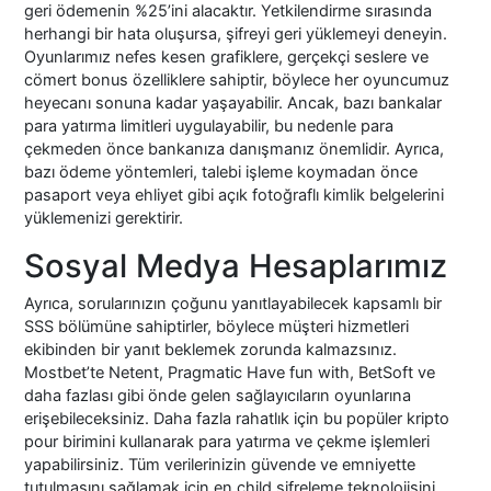
geri ödemenin %25’ini alacaktır. Yetkilendirme sırasında
herhangi bir hata oluşursa, şifreyi geri yüklemeyi deneyin.
Oyunlarımız nefes kesen grafiklere, gerçekçi seslere ve
cömert bonus özelliklere sahiptir, böylece her oyuncumuz
heyecanı sonuna kadar yaşayabilir. Ancak, bazı bankalar
para yatırma limitleri uygulayabilir, bu nedenle para
çekmeden önce bankanıza danışmanız önemlidir. Ayrıca,
bazı ödeme yöntemleri, talebi işleme koymadan önce
pasaport veya ehliyet gibi açık fotoğraflı kimlik belgelerini
yüklemenizi gerektirir.
Sosyal Medya Hesaplarımız
Ayrıca, sorularınızın çoğunu yanıtlayabilecek kapsamlı bir
SSS bölümüne sahiptirler, böylece müşteri hizmetleri
ekibinden bir yanıt beklemek zorunda kalmazsınız.
Mostbet’te Netent, Pragmatic Have fun with, BetSoft ve
daha fazlası gibi önde gelen sağlayıcıların oyunlarına
erişebileceksiniz. Daha fazla rahatlık için bu popüler kripto
pour birimini kullanarak para yatırma ve çekme işlemleri
yapabilirsiniz. Tüm verilerinizin güvende ve emniyette
tutulmasını sağlamak için en child şifreleme teknolojisini