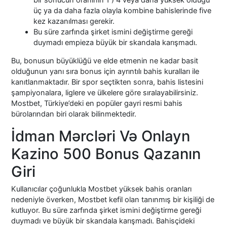
bir sonucun oranının 1 ) 4 veya daha yüksek olduğu
üç ya da daha fazla olayla kombine bahislerinde five
kez kazanılması gerekir.
Bu süre zarfında şirket ismini değiştirme gereği
duymadı empieza büyük bir skandala karışmadı.
Bu, bonusun büyüklüğü ve elde etmenin ne kadar basit
olduğunun yanı sıra bonus için ayrıntılı bahis kuralları ile
kanıtlanmaktadır. Bir spor seçtikten sonra, bahis listesini
şampiyonalara, liglere ve ülkelere göre sıralayabilirsiniz.
Mostbet, Türkiye’deki en popüler gayri resmi bahis
bürolarından biri olarak bilinmektedir.
İdman Mərcləri Və Onlayn
Kazino 500 Bonus Qazanın
Giri
Kullanıcılar çoğunlukla Mostbet yüksek bahis oranları
nedeniyle överken, Mostbet kefil olan tanınmış bir kişiliği de
kutluyor. Bu süre zarfında şirket ismini değiştirme gereği
duymadı ve büyük bir skandala karışmadı. Bahisçideki