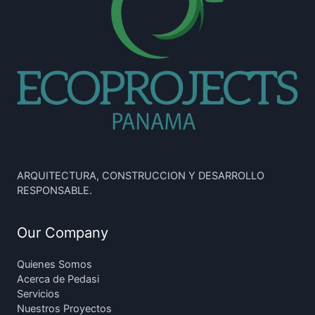
ARQUITECTURA, CONSTRUCCION Y DESARROLLO
RESPONSABLE.
Our Company
Quienes Somos
Acerca de Pedasi
Servicios
Nuestros Proyectos