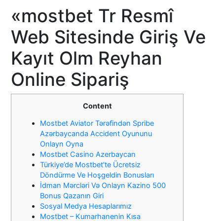
«mostbet Tr Resmî
Web Sitesinde Giriş Ve
Kayıt Olm Reyhan
Online Sipariş
Content
Mostbet Aviator Tərəfindən Spribe
Azərbaycanda Accident Oyununu
Onlayn Oyna
Mostbet Casino Azerbaycan
Türkiye’de Mostbet’te Ücretsiz
Döndürme Ve Hoşgeldin Bonusları
İdman Mərcləri Və Onlayn Kazino 500
Bonus Qazanın Giri
Sosyal Medya Hesaplarımız
Mostbet – Kumarhanenin Kısa