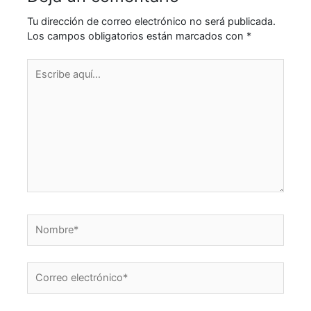
Tu dirección de correo electrónico no será publicada.
Los campos obligatorios están marcados con
*
Escribe
aquí...
Nombre*
Correo
electrónico*