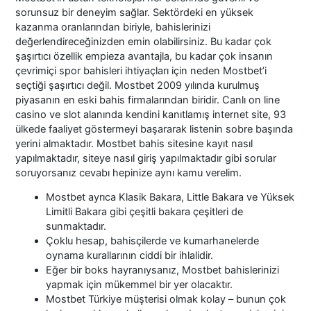
sorunsuz bir deneyim sağlar. Sektördeki en yüksek
kazanma oranlarından biriyle, bahislerinizi
değerlendireceğinizden emin olabilirsiniz. Bu kadar çok
şaşırtıcı özellik empieza avantajla, bu kadar çok insanın
çevrimiçi spor bahisleri ihtiyaçları için neden Mostbet’i
seçtiği şaşırtıcı değil. Mostbet 2009 yılında kurulmuş
piyasanın en eski bahis firmalarından biridir. Canlı on line
casino ve slot alanında kendini kanıtlamış internet site, 93
ülkede faaliyet göstermeyi başararak listenin sobre başında
yerini almaktadır. Mostbet bahis sitesine kayıt nasıl
yapılmaktadır, siteye nasıl giriş yapılmaktadır gibi sorular
soruyorsanız cevabı hepinize aynı kamu verelim.
Mostbet ayrıca Klasik Bakara, Little Bakara ve Yüksek
Limitli Bakara gibi çeşitli bakara çeşitleri de
sunmaktadır.
Çoklu hesap, bahisçilerde ve kumarhanelerde
oynama kurallarının ciddi bir ihlalidir.
Eğer bir boks hayranıysanız, Mostbet bahislerinizi
yapmak için mükemmel bir yer olacaktır.
Mostbet Türkiye müşterisi olmak kolay – bunun çok