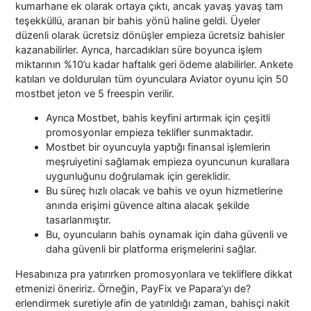
kumarhane ek olarak ortaya çıktı, ancak yavaş yavaş tam
teşekküllü, aranan bir bahis yönü haline geldi. Üyeler
düzenli olarak ücretsiz dönüşler empieza ücretsiz bahisler
kazanabilirler. Ayrıca, harcadıkları süre boyunca işlem
miktarının %10’u kadar haftalık geri ödeme alabilirler. Ankete
katılan ve doldurulan tüm oyunculara Aviator oyunu için 50
mostbet jeton ve 5 freespin verilir.
Ayrıca Mostbet, bahis keyfini artırmak için çeşitli
promosyonlar empieza teklifler sunmaktadır.
Mostbet bir oyuncuyla yaptığı finansal işlemlerin
meşruiyetini sağlamak empieza oyuncunun kurallara
uygunluğunu doğrulamak için gereklidir.
Bu süreç hızlı olacak ve bahis ve oyun hizmetlerine
anında erişimi güvence altına alacak şekilde
tasarlanmıştır.
Bu, oyuncuların bahis oynamak için daha güvenli ve
daha güvenli bir platforma erişmelerini sağlar.
Hesabınıza pra yatırırken promosyonlara ve tekliflere dikkat
etmenizi öneririz. Örneğin, PayFix ve Papara’yı de?
erlendirmek suretiyle afin de yatırıldığı zaman, bahisçi nakit