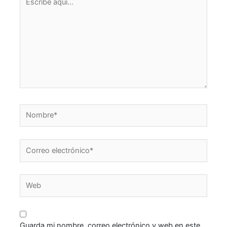
aquí...
Nombre*
Correo
electrónico*
Web
Guarda mi nombre, correo electrónico y web en este