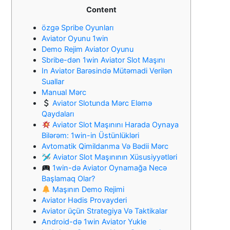
Content
özgə Spribe Oyunları
Aviator Oyunu 1win
Demo Rejim Aviator Oyunu
Sbribe-dən 1win Aviator Slot Maşını
In Aviator Barəsində Mütəmadi Verilən
Suallar
Manual Mərc
Aviator Slotunda Mərc Eləmə
Qaydaları
Aviator Slot Maşınını Harada Oynaya
Bilərəm: 1win-in Üstünlükləri
Avtomatik Qimildanma Və Bədii Mərc
🛩 Aviator Slot Maşınının Xüsusiyyətləri
1win-də Aviator Oynamağa Necə
Başlamaq Olar?
Maşının Demo Rejimi
Aviator Hədis Provayderi
Aviator üçün Strategiya Və Taktikalar
Android-də 1win Aviator Yukle