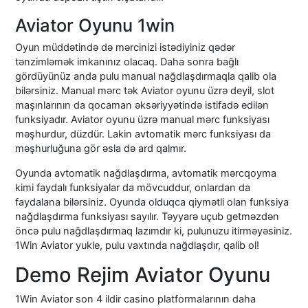
Aviator Oyunu 1win
Oyun müddətində də mərcinizi istədiyiniz qədər
tənzimləmək imkanınız olacaq. Daha sonra bağlı
gördüyünüz anda pulu manual nağdlaşdırmaqla qalib ola
bilərsiniz. Manual mərc tək Aviator oyunu üzrə deyil, slot
maşınlarının da qocaman əksəriyyətində istifadə edilən
funksiyadır. Aviator oyunu üzrə manual mərc funksiyası
məşhurdur, düzdür. Lakin avtomatik mərc funksiyası da
məşhurluğuna gör əsla də ard qalmır.
Oyunda avtomatik nağdlaşdırma, avtomatik mərcqoyma
kimi faydalı funksiyalar da mövcuddur, onlardan da
faydalana bilərsiniz. Oyunda olduqca qiymətli olan funksiya
nağdlaşdırma funksiyası sayılır. Təyyarə uçub getməzdən
öncə pulu nağdlaşdırmaq lazımdır ki, pulunuzu itirməyəsiniz.
1Win Aviator yukle, pulu vaxtında nağdlaşdır, qalib ol!
Demo Rejim Aviator Oyunu
1Win Aviator son 4 ildir casino platformalarının daha