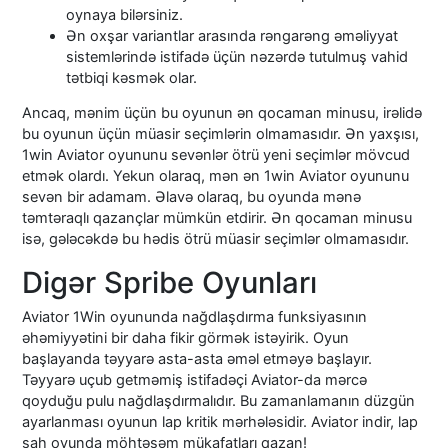
oynaya bilərsiniz.
Ən oxşar variantlar arasında rəngarəng əməliyyat
sistemlərində istifadə üçün nəzərdə tutulmuş vahid
tətbiqi kəsmək olar.
Ancaq, mənim üçün bu oyunun ən qocaman minusu, irəlidə
bu oyunun üçün müasir seçimlərin olmamasıdır. Ən yaxşısı,
1win Aviator oyununu sevənlər ötrü yeni seçimlər mövcud
etmək olardı. Yekun olaraq, mən ən 1win Aviator oyununu
sevən bir adamam. Əlavə olaraq, bu oyunda mənə
təmtəraqlı qazançlar mümkün etdirir. Ən qocaman minusu
isə, gələcəkdə bu hədis ötrü müasir seçimlər olmamasıdır.
Digər Spribe Oyunları
Aviator 1Win oyununda nağdlaşdırma funksiyasının
əhəmiyyətini bir daha fikir görmək istəyirik. Oyun
başlayanda təyyarə asta-asta əməl etməyə başlayır.
Təyyarə uçub getməmiş istifadəçi Aviator-da mərcə
qoyduğu pulu nağdlaşdırmalıdır. Bu zamanlamanın düzgün
ayarlanması oyunun lap kritik mərhələsidir. Aviator indir, lap
şah oyunda möhtəşəm mükafatları qazan!