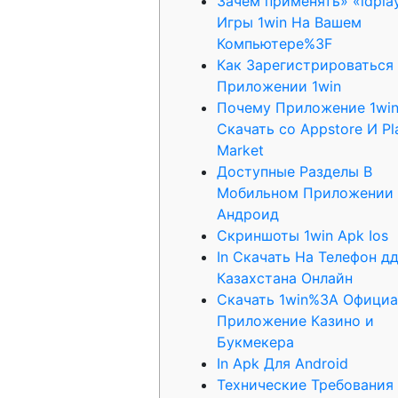
Зачем применять» «ldpla
Игры 1win На Вашем
Компьютере%3F
Как Зарегистрироваться 
Приложении 1win
Почему Приложение 1win
Скачать со Appstore И Pl
Market
Доступные Разделы В
Мобильном Приложении 
Андроид
Скриншоты 1win Apk Ios
In Скачать На Телефон д
Казахстана Онлайн
Скачать 1win%3A Официа
Приложение Казино и
Букмекера
In Apk Для Android
Технические Требования