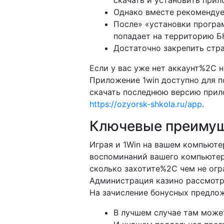
скачать и установить прил
Однако вместе рекомендуе
После» «установки програ
попадает на территорию Б
Достаточно закрепить стра
Если у вас уже нет аккаунт%2C н
Приложение 1win доступно для п
скачать последнюю версию прил
https://ozyorsk-shkola.ru/app
.
Ключевые преимущ
Играя и 1Win на вашем компьют
воспоминаний вашего компьютер
сколько захотите%2C чем не ог
Администрация казино рассмотри
На зачисление бонусных предлож
В лучшем случае там може