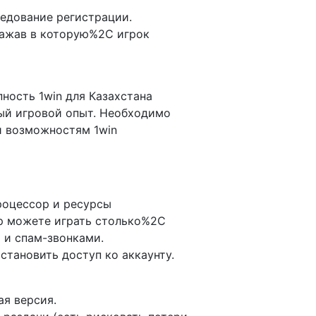
едование регистрации.
нажав в которую%2C игрок
ность 1win для Казахстана
ный игровой опыт. Необходимо
и возможностям 1win
роцессор и ресурсы
р можете играть столько%2C
 и спам-звонками.
тановить доступ ко аккаунту.
я версия.