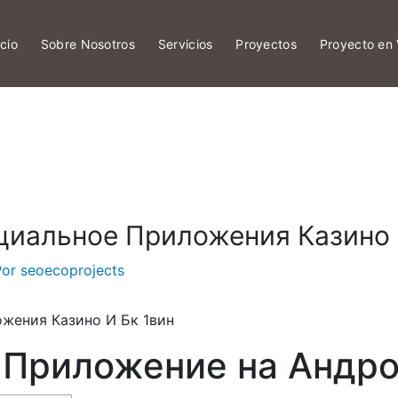
icio
Sobre Nosotros
Servicios
Proyectos
Proyecto en 
циальное Приложения Казино 
Por
seoecoprojects
жения Казино И Бк 1вин
 Приложение на Андро