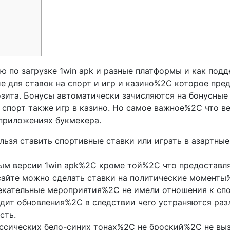
 по загрузке 1win apk и разные платформы и как подд
ие для ставок на спорт и игр и казино%2C которое пр
озита. Бонусы автоматически зачисляются на бонусны
 спорт также игр в казино. Но самое важное%2C что в
приложениях букмекера.
ьзя ставить спортивные ставки или играть в азартны
вым версии 1win apk%2C кроме той%2C что предоставл
айте можно сделать ставки на политические момент
екательные мероприятия%2C не имели отношения к спо
дит обновления%2C в следствии чего устраняются раз
сть.
ссических бело-синих тонах%2C не броский%2C не выз