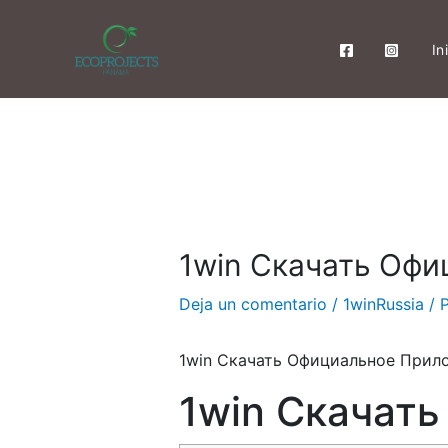
Ir
al
In
contenido
1win Скачать Офи
Deja un comentario
/
1winRussia
/ 
1win Скачать Официальное Прило
1win Cкачать