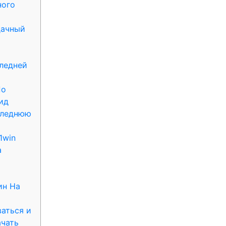
ного
дачный
ледней
По
ид
следнюю
1win
а
ин На
аться и
ачать