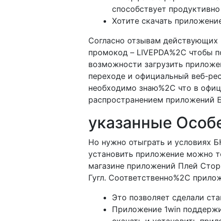
способствует продуктивно 
Хотите скачать приложение
Согласно отзывам действующих к
промокод – LIVEPDA%2C чтобы по
возможности загрузить приложе
переходе и официальный веб-рес
необходимо знаю%2C что в офици
распространением приложений Б
указанные Особе
Но нужно отыграть и условиях БК
установить приложение можно то
магазине приложений Плей Стор
Гугл. Соответственно%2C прилож
Это позволяет сделали ста
Приложение 1win поддержи