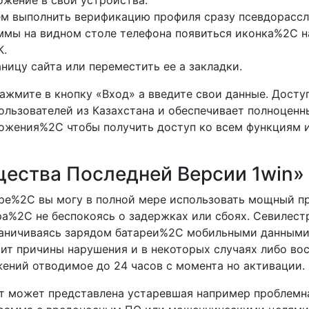
ожение в свои устройства.
м выполнить верификацию профиля сразу псевдорассл
ммы на видном столе телефона появиться иконка%2C 
К.
ницу сайта или переместить ее а закладки.
ажмите в кнопку «Вход» а введите свои данные. Доступ
ользователей из Казахстана и обеспечивает полноцен
ожения%2C чтобы получить доступ ко всем функциям 
ества Последней Версии 1win»
ере%2C вы могу в полной мере использовать мощный п
а%2C не беспокоясь о задержках или сбоях. Севилест
раничиваясь зарядом батареи%2C мобильными данными
т причины нарушения и в некоторых случаях либо восс
ений отводимое до 24 часов с момента но активации.
т может представлена устаревшая например проблемна