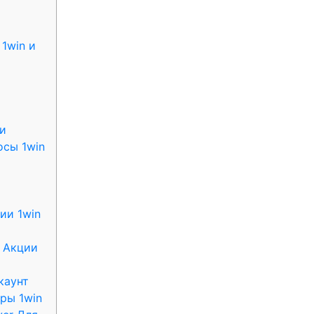
1win и
и
осы 1win
ии 1win
 Акции
каунт
ры 1win