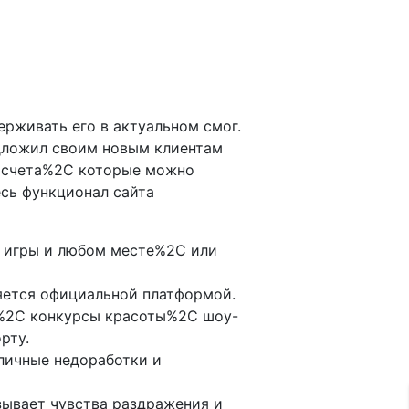
ерживать его в актуальном смог.
едложил своим новым клиентам
е счета%2C которые можно
есь функционал сайта
е игры и любом месте%2C или
яется официальной платформой.
ы%2C конкурсы красоты%2C шоу-
рту.
личные недоработки и
ывает чувства раздражения и