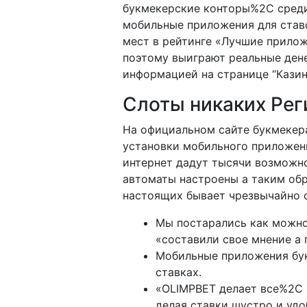
букмекерские конторы%2C среди
мобильные приложения для ставо
мест в рейтинге «Лучшие прилож
поэтому выиграют реальные ден
информацией на странице “Казин
Слоты никаких Рег
На официальном сайте букмекер
установки мобильного приложени
интернет дадут тысячи возможно
автоматы настроены а таким обр
настоящих бывает чрезвычайно 
Мы постарались как можно
«составили свое мнение а
Мобильные приложения бук
ставках.
«OLIMPBET делает все%2C 
делая ставки шустро и уд