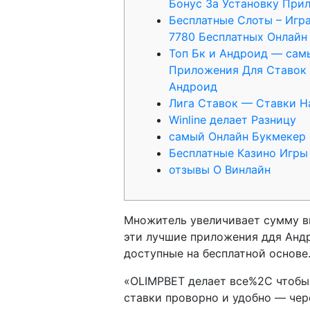
Бонус За Установку При
Бесплатные Слоты – Игр
7780 Бесплатных Онлайн
Топ Бк и Андроид — сам
Приложения Для Ставок
Андроид
Лига Ставок — Ставки На
Winline делает Разниц‪у‬
самый Онлайн Букмеке‪р‬
Бесплатные Казино Игры
отзывы О Винлайн
Множитель увеличивает сумму в
эти лучшие приложения ддя Андр
доступные на бесплатной основе
«OLIMPBET делает все%2C чтобы
ставки проворно и удобно — чер