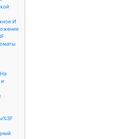
ской
жное И
ложение
3F
томаты
ь
 На
 и
х
ты%3F
дный