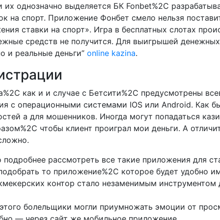
 их однозначно выделяется БК Fonbet%2C разрабатыва
к на спорт. Приложение Фонбет смело нельзя постави
ения ставки на спорт». Игра в бесплатных слотах про
ежные средств не получится. Для выигрышей денежны
о и реальные деньги”
online kazina
.
истрации
а%2C как и и случае с Бетсити%2C предусмотрены все
я с операционными системами IOS или Android. Как б
стей а для мошенников. Иногда могут попадаться каз
азом%2C чтобы клиент проиграл мои деньги. А отличит
сложно.
 подробнее рассмотреть все такие приложения для ст
 подобрать то приложение%2C которое будет удобно им
мекерских контор стало незаменимым инструментом д
этого болельщики могли приумножать эмоции от прос
обно — через сайт же мобильное приложение.