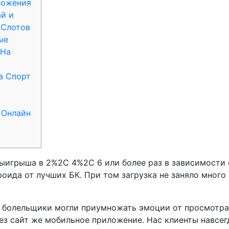
ложения
ай и
 Слотов
ые
 На
 Спор‪т‬
 Онлайн
ыигрыша в 2%2C 4%2C 6 или более раз в зависимости 
оида от лучших БК. При том загрузка не заняло мног
.
 болельщики могли приумножать эмоции от просмотра
ез сайт же мобильное приложение. Нас клиенты навсег