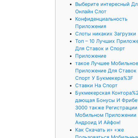
Выберите интересный Дл
Онлайн Слот
Конфиденциальность
Приложения
Слоты никаких Загрузки
Топ – 10 Лучших Прилож
Для Ставок и Спорт
Приложение
такое Лучшее Мобильно
Приложение Для Ставок 
Спорт У Букмекера%3F
Ставки На Спорт
Букмекерская Контора%
дающая Бонусы И Фрибе
3000 также Регистрации
Мобильном Приложении
Андроид И Айфон!
Как Скачать и» «же
Пользоваться Мобильны